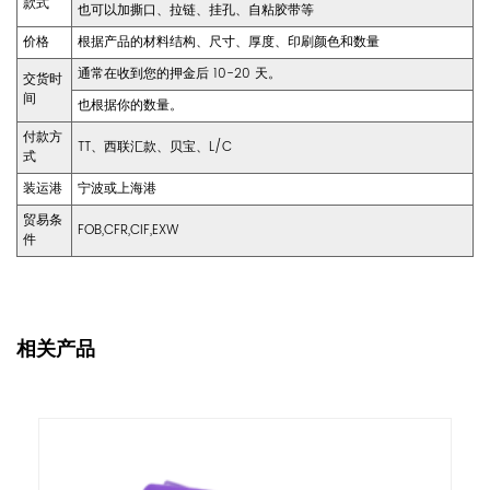
款式
也可以加撕口、拉链、挂孔、自粘胶带等
价格
根据产品的材料结构、尺寸、厚度、印刷颜色和数量
通常在收到您的押金后 10-20 天。
交货时
间
也根据你的数量。
付款方
TT、西联汇款、贝宝、L/C
式
装运港
宁波或上海港
贸易条
FOB,CFR,CIF,EXW
件
相关产品