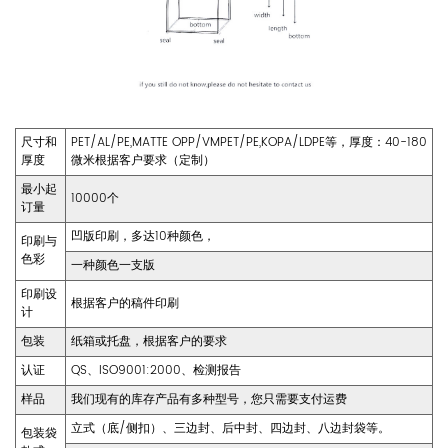
尺寸和
PET/AL/PE,MATTE OPP/VMPET/PE,KOPA/LDPE等，厚度：40-180
厚度
微米根据客户要求（定制）
最小起
10000个
订量
凹版印刷，多达10种颜色，
印刷与
色彩
一种颜色一支版
印刷设
根据客户的稿件印刷
计
包装
纸箱或托盘，根据客户的要求
认证
QS、ISO9001:2000、检测报告
样品
我们现有的库存产品有多种型号，您只需要支付运费
立式（底/侧扣）、三边封、后中封、四边封、八边封袋等。
包装袋