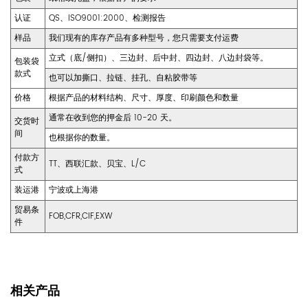
认证
QS、ISO9001:2000、检测报告
样品
我们现有的库存产品有多种型号，您只需要支付运费
立式（底/侧扣）、三边封、后中封、四边封、八边封袋等。
包装袋
款式
也可以加撕口、拉链、挂孔、自粘胶带等
价格
根据产品的材料结构、尺寸、厚度、印刷颜色和数量
通常在收到您的押金后 10-20 天。
交货时
间
也根据你的数量。
付款方
TT、西联汇款、贝宝、L/C
式
装运港
宁波或上海港
贸易条
FOB,CFR,CIF,EXW
件
相关产品