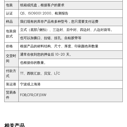
包装
纸箱或托盘，根据客户的要求
认证
QS、ISO9001:2000、检测报告
样品
我们现有的库存产品有多种型号，您只需要支付运费
立式（底部/侧扣）、三边封、后中封、四边封、八边封袋等。
包装袋
款式
也可以加撕口、拉链、挂孔、自粘胶带等
价格
根据产品的材料结构、尺寸、厚度、印刷颜色和数量
通常在收到您的押金后 10-20 天。
交货时
间
也根据你的数量。
付款方
TT、西联汇款、贝宝、L/C
式
装运港
宁波或上海港
贸易条
FOB,CFR,CIF,EXW
件
相关产品