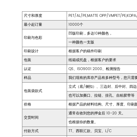
尺寸和厚度
PET/AL/PE,MATTE OPP/VMPET/P
最小起订量
10000个
凹版印刷，多达10种颜色，
印刷与色彩
一种颜色一支版
印刷设计
根据客户的稿件印刷
包装
纸箱或托盘，根据客户的要求
认证
QS、ISO9001:2000、检测报告
样品
我们现有的库存产品有多种型号，您只需
立式（底/侧扣）、三边封、后中封、四
包装袋款式
也可以加撕口、拉链、挂孔、自粘胶带等
价格
根据产品的材料结构、尺寸、厚度、印刷
通常在收到您的押金后 10-20 天。
交货时间
也根据你的数量。
付款方式
TT、西联汇款、贝宝、L/C