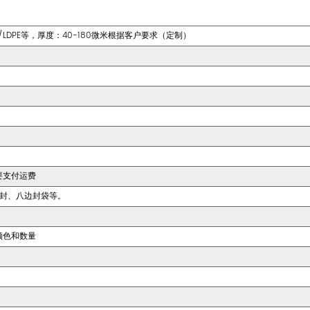
E,KOPA/LDPE等，厚度：40-180微米根据客户要求（定制）
要支付运费
边封、八边封袋等。
颜色和数量