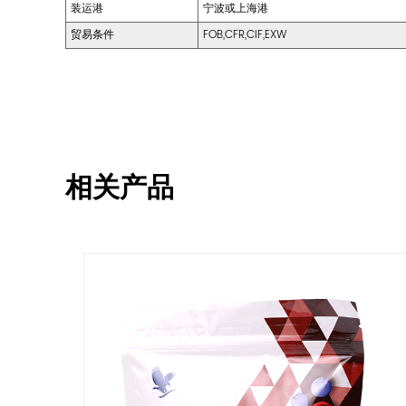
装运港
宁波或上海港
贸易条件
FOB,CFR,CIF,EXW
相关产品